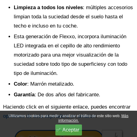
Limpieza a todos los niveles
: múltiples accesorios
limpian toda la suciedad desde el suelo hasta el
techo e incluso en tu coche.
Esta generación de Flexxo, incorpora iluminación
LED integrada en el cepillo de alto rendimiento
motorizado para una mejor visualización de la
suciedad sobre todo tipo de superficiesy con todo
tipo de iluminación.
Color
: Marrón metalizado.
Garantía
: De dos años del fabricante.
Haciendo click en el siguiente enlace, puedes encontrar
opiniones de esta aspiradora en amazon
.
Utilizamos cookies para medir y analizar el tráfico de este sitio web.
Más
información.
Aceptar