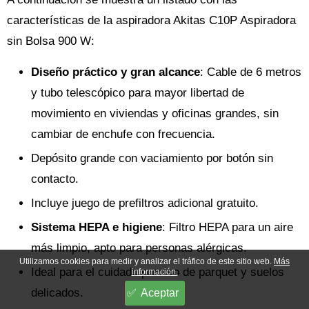
características de la aspiradora Akitas C10P Aspiradora
sin Bolsa 900 W:
Diseño práctico y gran alcance
: Cable de 6 metros
y tubo telescópico para mayor libertad de
movimiento en viviendas y oficinas grandes, sin
cambiar de enchufe con frecuencia.
Depósito grande con vaciamiento por botón sin
contacto.
Incluye juego de prefiltros adicional gratuito.
Sistema HEPA e higiene
: Filtro HEPA para un aire
más limpio, apto para personas alérgicas.
Utilizamos cookies para medir y analizar el tráfico de este sitio web.
Más
Ideal para el cuidado preciso de parquet y suelos
información.
delicados.
Aceptar