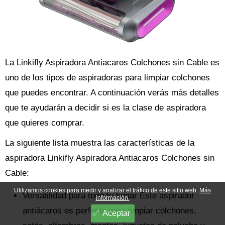
La Linkifly Aspiradora Antiacaros Colchones sin Cable es
uno de los tipos de aspiradoras para limpiar colchones
que puedes encontrar. A continuación verás más detalles
que te ayudarán a decidir si es la clase de aspiradora
que quieres comprar.
La siguiente lista muestra las características de la
aspiradora Linkifly Aspiradora Antiacaros Colchones sin
Cable:
Utilizamos cookies para medir y analizar el tráfico de este sitio web.
Más
Versatilidad para todo tu hogar Este aspirador
información.
antiácaros es perfecto para limpiar colchones,
Aceptar