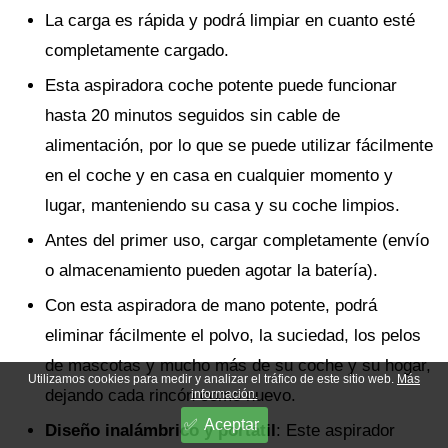
La carga es rápida y podrá limpiar en cuanto esté
completamente cargado.
Esta aspiradora coche potente puede funcionar
hasta 20 minutos seguidos sin cable de
alimentación, por lo que se puede utilizar fácilmente
en el coche y en casa en cualquier momento y
lugar, manteniendo su casa y su coche limpios.
Antes del primer uso, cargar completamente (envío
o almacenamiento pueden agotar la batería).
Con esta aspiradora de mano potente, podrá
eliminar fácilmente el polvo, la suciedad, los pelos
de mascotas y mucho más de su coche y su hogar,
Utilizamos cookies para medir y analizar el tráfico de este sitio web.
Más
dejando cada rincón como nuevo.
información.
Aceptar
Diseño inalámbrico y portátil
: Este aspirador